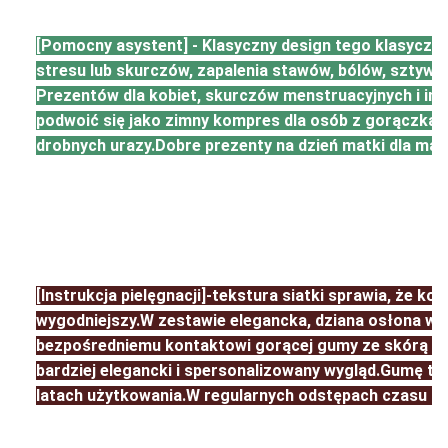
[Pomocny asystent] - Klasyczny design tego klasyczne
stresu lub skurczów, zapalenia stawów, bólów, sztywnoś
Prezentów dla kobiet, skurczów menstruacyjnych i in
podwoić się jako zimny kompres dla osób z gorączką lu
drobnych urazy.Dobre prezenty na dzień matki dla mam
[Instrukcja pielęgnacji]-tekstura siatki sprawia, że ​​ko
wygodniejszy.W zestawie elegancka, dziana osłona wo
bezpośredniemu kontaktowi gorącej gumy ze skórą i 
bardziej elegancki i spersonalizowany wygląd.Gumę te
latach użytkowania.W regularnych odstępach czasu sp