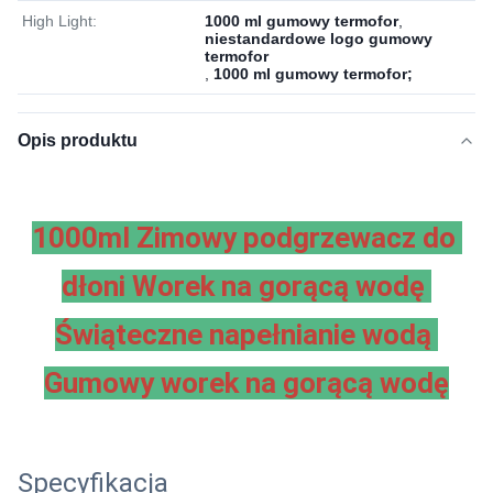
High Light:
1000 ml gumowy termofor
,
niestandardowe logo gumowy
termofor
,
1000 ml gumowy termofor;
Opis produktu
1000ml Zimowy podgrzewacz do 
dłoni Worek na gorącą wodę 
Świąteczne napełnianie wodą 
Gumowy worek na gorącą wodę
Specyfikacja