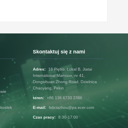
Skontaktuj się z nami
Adres:
16 Piętro, Lokal B, Jiatai
International Mansion, nr 41,
Dongsihuan Zhong Road, Dzielnica
Chaoyang, Pekin
twie
teren:
+86 136 6733 2386
 kostek
E-mail:
feliciazhou@pa.ecer.com
Czas pracy:
8:30-17:00