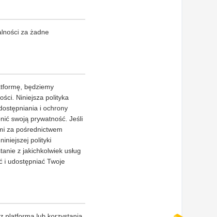
lności za żadne
atformę, będziemy
ci. Niniejsza polityka
ostępniania i ochrony
nić swoją prywatność. Jeśli
ami za pośrednictwem
iniejszej polityki
anie z jakichkolwiek usług
 i udostępniać Twoje
 platformą lub korzystania