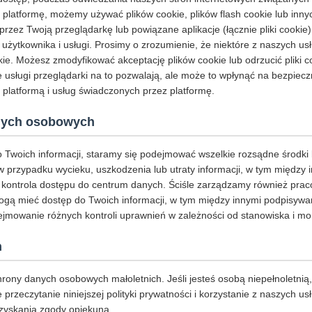
 platformę, możemy używać plików cookie, plików flash cookie lub inny
zez Twoją przeglądarkę lub powiązane aplikacje (łącznie pliki cookie)
użytkownika i usługi. Prosimy o zrozumienie, że niektóre z naszych 
ie. Możesz zmodyfikować akceptację plików cookie lub odrzucić pliki co
 usługi przeglądarki na to pozwalają, ale może to wpłynąć na bezpiecz
 platformą i usług świadczonych przez platformę.
nych osobowych
 Twoich informacji, staramy się podejmować wszelkie rozsądne środki
 w przypadku wycieku, uszkodzenia lub utraty informacji, w tym między
 kontrola dostępu do centrum danych. Ściśle zarządzamy również prac
gą mieć dostęp do Twoich informacji, w tym między innymi podpisywa
jmowanie różnych kontroli uprawnień w zależności od stanowiska i mon
h
ony danych osobowych małoletnich. Jeśli jesteś osobą niepełnoletnią,
rzeczytanie niniejszej polityki prywatności i korzystanie z naszych u
zyskania zgody opiekuna.