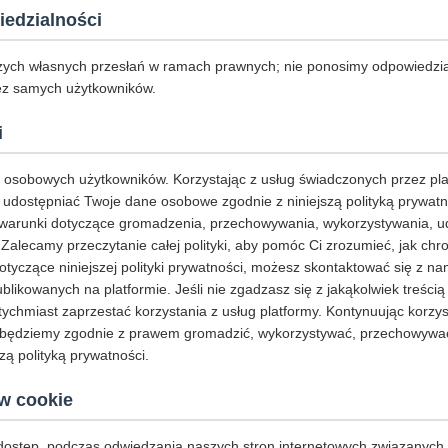
iedzialności
ych własnych przesłań w ramach prawnych; nie ponosimy odpowiedzia
ez samych użytkowników.
i
osobowych użytkowników. Korzystając z usług świadczonych przez pl
udostępniać Twoje dane osobowe zgodnie z niniejszą polityką prywatnoś
warunki dotyczące gromadzenia, przechowywania, wykorzystywania, ud
lecamy przeczytanie całej polityki, aby pomóc Ci zrozumieć, jak chro
otyczące niniejszej polityki prywatności, możesz skontaktować się z n
likowanych na platformie. Jeśli nie zgadzasz się z jakąkolwiek treścią n
ychmiast zaprzestać korzystania z usług platformy. Kontynuując korzyst
e będziemy zgodnie z prawem gromadzić, wykorzystywać, przechowywać
zą polityką prywatności.
w cookie
 dostęp, podczas odwiedzania naszych stron internetowych związanych z