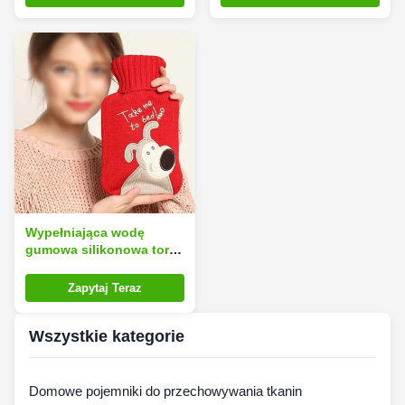
gumy
ciepłą promocję
Wypełniająca wodę
gumowa silikonowa torba
na termofor Hot Heat
Pack Warm
Zapytaj Teraz
Wszystkie kategorie
Domowe pojemniki do przechowywania tkanin