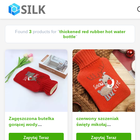
Found
3
products for "
thickened red rubber hot water
bottle
"
Zagęszczona butelka
czerwony szczeniak
gorącej wody
święty mikołaj
wielokrotnego użytku
dzianinowy pokrowiec na
1000 ml z czerwonej
termofory na zimową
Zapytaj Teraz
Zapytaj Teraz