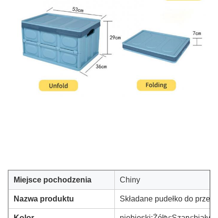
Miejsce pochodzenia
Chiny
Nazwa produktu
Składane pudełko do prze
Kolor
niebieski;Żółty;Szary;biały