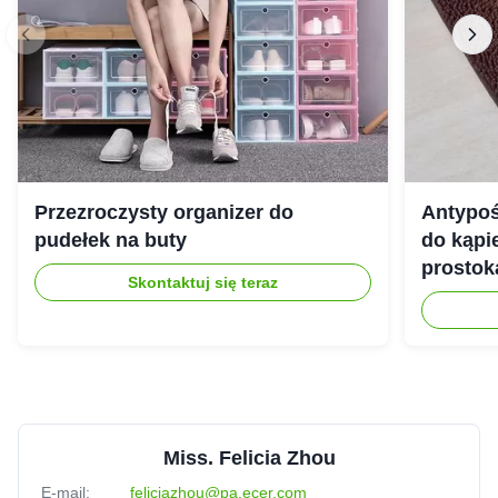
Przezroczysty organizer do
Antypoś
pudełek na buty
do kąpie
prostok
Skontaktuj się teraz
Miss. Felicia Zhou
E-mail:
feliciazhou@pa.ecer.com