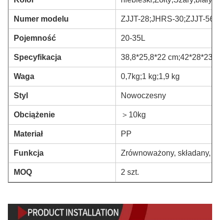
Numer modelu
ZJJT-28;JHRS-30;ZJJT-56
Pojemność
20-35L
Specyfikacja
38,8*25,8*22 cm;42*28*23 
Waga
0,7kg;1 kg;1,9 kg
Styl
Nowoczesny
Obciążenie
＞10kg
Materiał
PP
Funkcja
Zrównoważony, składany, z
MOQ
2 szt.