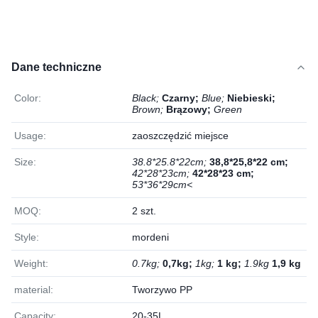
Dane techniczne
Color:
Black;
Czarny;
Blue;
Niebieski;
Brown;
Brązowy;
Green
Usage:
zaoszczędzić miejsce
Size:
38.8*25.8*22cm;
38,8*25,8*22 cm;
42*28*23cm;
42*28*23 cm;
53*36*29cm<
MOQ:
2 szt.
Style:
mordeni
Weight:
0.7kg;
0,7kg;
1kg;
1 kg;
1.9kg
1,9 kg
material:
Tworzywo PP
Capacity:
20-35L