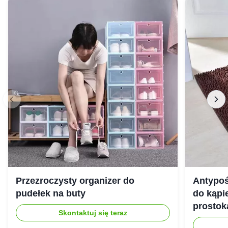
Przezroczysty organizer do
Antypoś
pudełek na buty
do kąpie
prostok
Skontaktuj się teraz