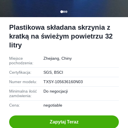
Plastikowa składana skrzynia z
kratką na świeżym powietrzu 32
litry
Miejsce
Zhejiang, Chiny
pochodzenia:
Certyfikacja:
SGS, BSCI
Numer modelu:
TXSY-105636160N03
Minimalna ilość
Do negocjacji
zamówienia:
Cena:
negotiable
Zapytaj Teraz