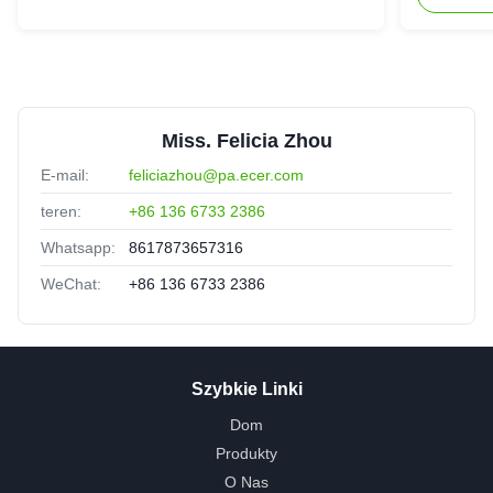
Miss. Felicia Zhou
E-mail:
feliciazhou@pa.ecer.com
teren:
+86 136 6733 2386
Whatsapp:
8617873657316
WeChat:
+86 136 6733 2386
Szybkie Linki
Dom
Produkty
O Nas