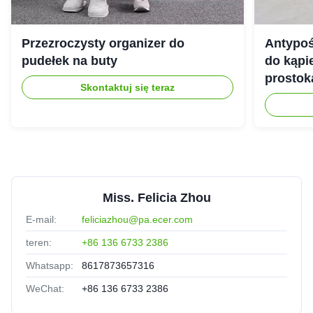
Przezroczysty organizer do
Antypoś
pudełek na buty
do kąpie
prostok
Skontaktuj się teraz
Miss. Felicia Zhou
E-mail:
feliciazhou@pa.ecer.com
teren:
+86 136 6733 2386
Whatsapp:
8617873657316
WeChat:
+86 136 6733 2386