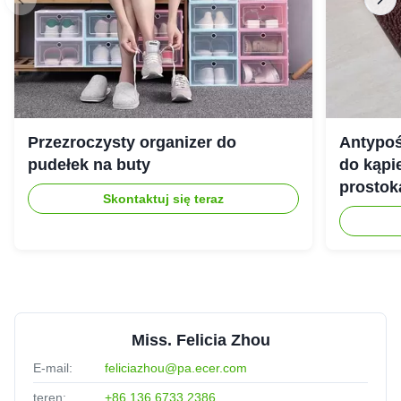
Przezroczysty organizer do
Antypoś
pudełek na buty
do kąpie
prostok
Skontaktuj się teraz
Miss. Felicia Zhou
E-mail:
feliciazhou@pa.ecer.com
teren:
+86 136 6733 2386