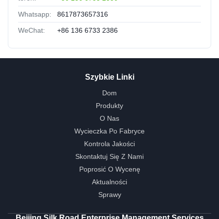
Whatsapp:
8617873657316
WeChat:
+86 136 6733 2386
Szybkie Linki
Dom
Produkty
O Nas
Wycieczka Po Fabryce
Kontrola Jakości
Skontaktuj Się Z Nami
Poprosić O Wycenę
Aktualności
Sprawy
Beijing Silk Road Enterprise Management Services