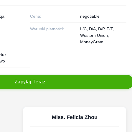
cja
Cena:
negotiable
Warunki płatności:
L/C, D/A, D/P, T/T,
Western Union,
MoneyGram
ztuk
owo
Z
a
p
y
t
a
j
T
e
r
a
z
Miss. Felicia Zhou