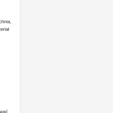
chnia,
eriał
ywać