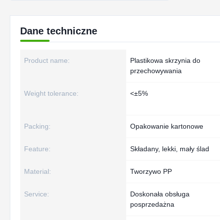
Dane techniczne
Product name:
Plastikowa skrzynia do
przechowywania
Weight tolerance:
<±5%
Packing:
Opakowanie kartonowe
Feature:
Składany, lekki, mały ślad
Material:
Tworzywo PP
Service:
Doskonała obsługa
posprzedażna