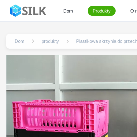
Dom
Produkty
O 
Dom
produkty
Plastikowa skrzynia do prze