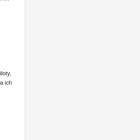
loty,
a ich