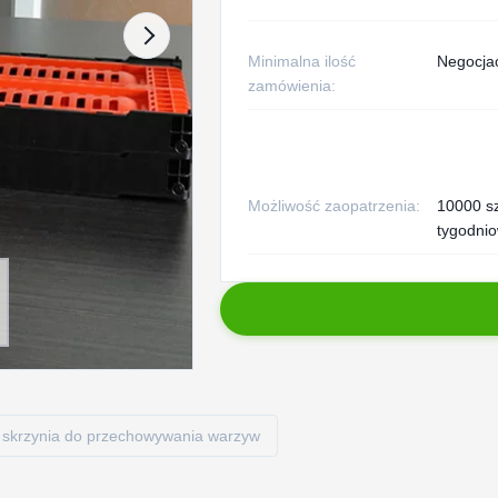
Minimalna ilość
Negocja
zamówienia:
Możliwość zaopatrzenia:
10000 s
tygodni
 skrzynia do przechowywania warzyw