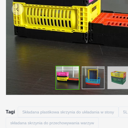
Tagi
Składana plastikowa skrzynia do układania w stosy
5L
składana skrzynia do przechowywania warzyw