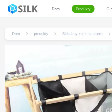
Dom
Produkty
O 
Dom
produkty
Składany kosz na pranie