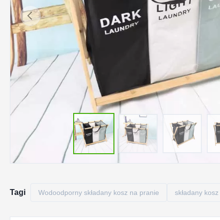
Tagi
Wodoodporny składany kosz na pranie
składany kosz