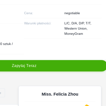
Cena:
negotiable
Warunki płatności:
L/C, D/A, D/P, T/T,
Western Union,
MoneyGram
 sztuk /
Z
a
p
y
t
a
j
T
e
r
a
z
e
Miss. Felicia Zhou