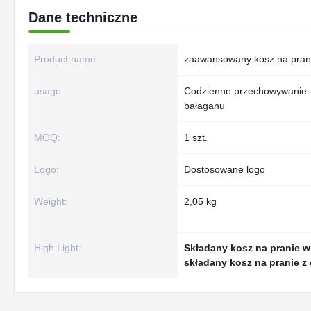
Dane techniczne
Product name:
zaawansowany kosz na pran
usage:
Codzienne przechowywanie
bałaganu
MOQ:
1 szt.
Logo:
Dostosowane logo
Weight:
2,05 kg
High Light:
Składany kosz na pranie w
składany kosz na pranie