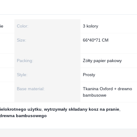
ie
Color:
3 kolory
Size:
66*40*71 CM
Packing:
Żółty papier pakowy
Style:
Prosty
Base material:
Tkanina Oxford + drewno
bambusowe
ielokrotnego użytku
,
wytrzymały składany kosz na pranie
,
 z drewna bambusowego