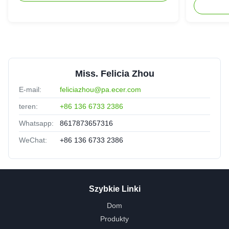
Miss. Felicia Zhou
E-mail:
feliciazhou@pa.ecer.com
teren:
+86 136 6733 2386
Whatsapp:
8617873657316
WeChat:
+86 136 6733 2386
Szybkie Linki
Dom
Produkty