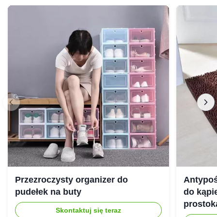
Przezroczysty organizer do
Antypoś
pudełek na buty
do kąpie
prostok
Skontaktuj się teraz