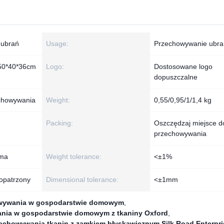
 ubrań
Usage:
Przechowywanie ubra
 50*40*36cm
Logo:
Dostosowane logo
dopuszczalne
echowywania
Weight:
0,55/0,95/1/1,4 kg
Packing:
Oszczędzaj miejsce d
przechowywania
ama
Weight tolerance:
<±1%
opatrzony
Dimensional tolerance:
<±1mm
owywania w gospodarstwie domowym
,
ania w gospodarstwie domowym z tkaniny Oxford
,
zechowywania tkanin z zamkiem błyskawicznym Silk Road Enterpri