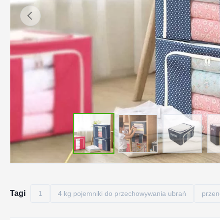
Tagi
1
4 kg pojemniki do przechowywania ubrań
przen