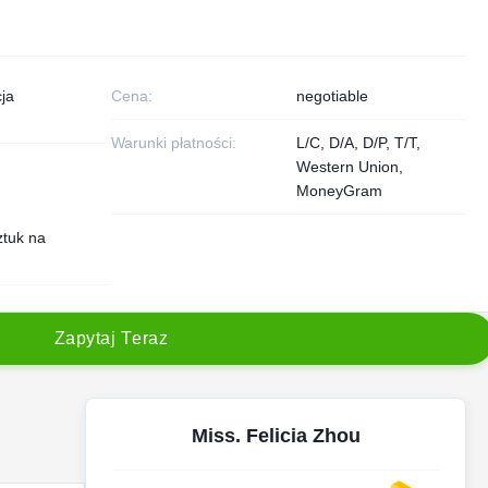
ja
Cena:
negotiable
Warunki płatności:
L/C, D/A, D/P, T/T,
Western Union,
MoneyGram
ztuk na
Z
a
p
y
t
a
j
T
e
r
a
z
Miss. Felicia Zhou