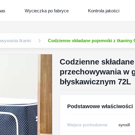
nas
Wycieczka po fabryce
Kontrola jakości
wywania tkanin
Codzienne składane pojemniki z tkanin
Codzienne składane 
przechowywania w 
błyskawicznym 72L
Podstawowe właściwości
Miejsce pochodzenia:
synsill