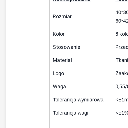
40*30
Rozmiar
60*4
Kolor
8 kol
Stosowanie
Prze
Materiał
Tkani
Logo
Zaak
Waga
0,55/
Tolerancja wymiarowa
<±1
Tolerancja wagi
<±1