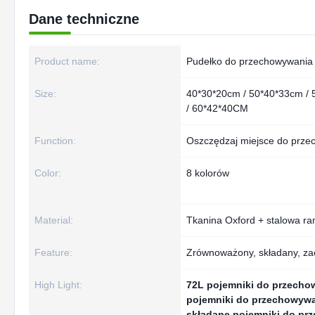
Dane techniczne
Product name:
Pudełko do przechowywania
Size:
40*30*20cm / 50*40*33cm /
/ 60*42*40CM
Function:
Oszczędzaj miejsce do prz
Color:
8 kolorów
Material:
Tkanina Oxford + stalowa r
Feature:
Zrównoważony, składany, za
High Light:
72L pojemniki do przech
pojemniki do przechowyw
składane pojemniki do pr