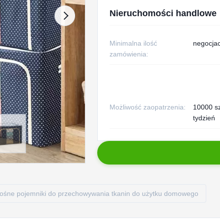
Nieruchomości handlowe
Minimalna ilość
negocjac
zamówienia:
Możliwość zaopatrzenia:
10000 s
tydzień
ośne pojemniki do przechowywania tkanin do użytku domowego