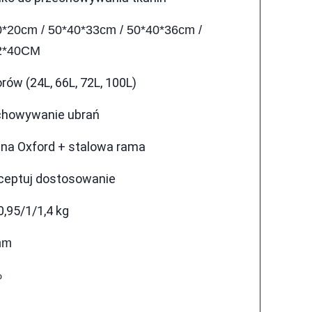
*20cm / 50*40*33cm / 50*40*36cm /
2*40CM
orów (24L, 66L, 72L, 100L)
chowywanie ubrań
na Oxford + stalowa rama
ceptuj dostosowanie
0,95/1/1,4 kg
mm
%