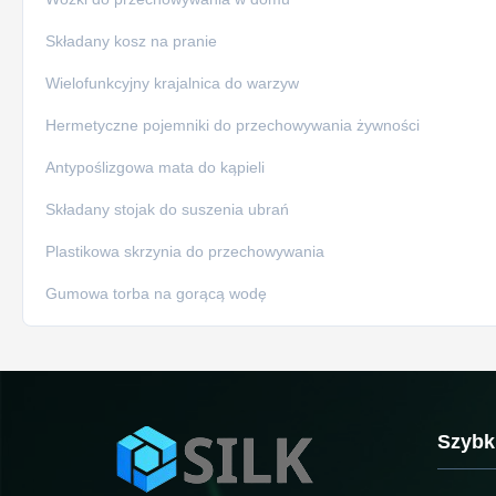
Składany kosz na pranie
Wielofunkcyjny krajalnica do warzyw
Hermetyczne pojemniki do przechowywania żywności
Antypoślizgowa mata do kąpieli
Składany stojak do suszenia ubrań
Plastikowa skrzynia do przechowywania
Gumowa torba na gorącą wodę
Szybki