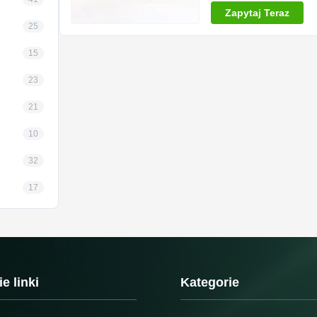
Zapytaj Teraz
25
15
23
21
10
32
17
e linki
Kategorie