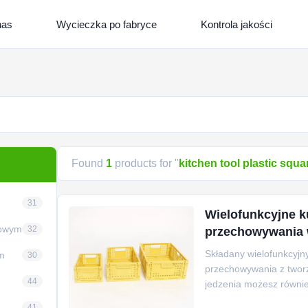
nas
Wycieczka po fabryce
Kontrola jakości
Found
1
products for "
kitchen tool plastic squa
31
Wielofunkcyjne k
mowym
32
przechowywania w
Składany wielofunkcyj
m
30
przechowywania z twor
44
jedzenia możesz równi
2. Plastikowy kosz do p
41