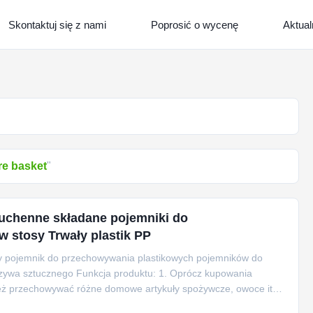
Skontaktuj się z nami
Poprosić o wycenę
Aktual
re basket
"
uchenne składane pojemniki do
 stosy Trwały plastik PP
ny pojemnik do przechowywania plastikowych pojemników do
zywa sztucznego Funkcja produktu: 1. Oprócz kupowania
eż przechowywać różne domowe artykuły spożywcze, owoce itp.
rzechowywania z uchwytem, ​​łatwy do ...